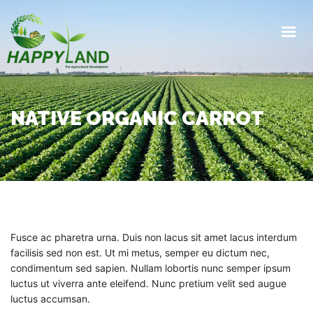
HOME
PRODUCTS
PRODUCTION PROCESS
NATIVE ORGANIC CARROT
EXPORTS
GALLERY
ABOUT
CONTACT
GET IN TOUCH
Fusce ac pharetra urna. Duis non lacus sit amet lacus interdum
facilisis sed non est. Ut mi metus, semper eu dictum nec,
condimentum sed sapien. Nullam lobortis nunc semper ipsum
luctus ut viverra ante eleifend. Nunc pretium velit sed augue
luctus accumsan.